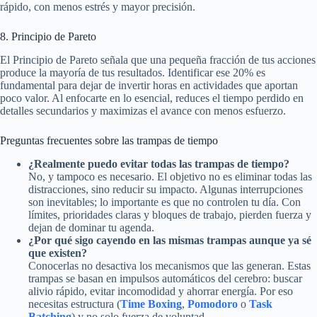
rápido, con menos estrés y mayor precisión.
8. Principio de Pareto
El Principio de Pareto señala que una pequeña fracción de tus acciones
produce la mayoría de tus resultados. Identificar ese 20% es
fundamental para dejar de invertir horas en actividades que aportan
poco valor. Al enfocarte en lo esencial, reduces el tiempo perdido en
detalles secundarios y maximizas el avance con menos esfuerzo.
Preguntas frecuentes sobre las trampas de tiempo
¿Realmente puedo evitar todas las trampas de tiempo?
No, y tampoco es necesario. El objetivo no es eliminar todas las
distracciones, sino reducir su impacto. Algunas interrupciones
son inevitables; lo importante es que no controlen tu día. Con
límites, prioridades claras y bloques de trabajo, pierden fuerza y
dejan de dominar tu agenda.
¿Por qué sigo cayendo en las mismas trampas aunque ya sé
que existen?
Conocerlas no desactiva los mecanismos que las generan. Estas
trampas se basan en impulsos automáticos del cerebro: buscar
alivio rápido, evitar incomodidad y ahorrar energía. Por eso
necesitas estructura (
Time Boxing
,
Pomodoro
o
Task
Batching
) y no solo fuerza de voluntad.