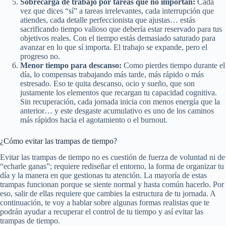
Sobrecarga de trabajo por tareas que no importan:
Cada
vez que dices “sí” a tareas irrelevantes, cada interrupción que
atiendes, cada detalle perfeccionista que ajustas… estás
sacrificando tiempo valioso que debería estar reservado para tus
objetivos reales. Con el tiempo estás demasiado saturado para
avanzar en lo que sí importa. El trabajo se expande, pero el
progreso no.
Menor tiempo para descanso:
Como pierdes tiempo durante el
día, lo compensas trabajando más tarde, más rápido o más
estresado. Eso te quita descanso, ocio y sueño, que son
justamente los elementos que recargan tu capacidad cognitiva.
Sin recuperación, cada jornada inicia con menos energía que la
anterior… y este desgaste acumulativo es uno de los caminos
más rápidos hacia el agotamiento o el burnout.
¿Cómo evitar las trampas de tiempo?
Evitar las trampas de tiempo no es cuestión de fuerza de voluntad ni de
“echarle ganas”; requiere rediseñar el entorno, la forma de organizar tu
día y la manera en que gestionas tu atención. La mayoría de estas
trampas funcionan porque se siente normal y hasta común hacerlo. Por
eso, salir de ellas requiere que cambies la estructura de tu jornada. A
continuación, te voy a hablar sobre algunas formas realistas que te
podrán ayudar a recuperar el control de tu tiempo y así evitar las
trampas de tiempo.