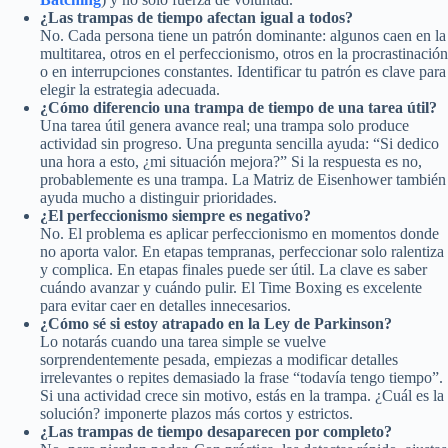
¿Las trampas de tiempo afectan igual a todos?
No. Cada persona tiene un patrón dominante: algunos caen en la
multitarea, otros en el perfeccionismo, otros en la procrastinación
o en interrupciones constantes. Identificar tu patrón es clave para
elegir la estrategia adecuada.
¿Cómo diferencio una trampa de tiempo de una tarea útil?
Una tarea útil genera avance real; una trampa solo produce
actividad sin progreso. Una pregunta sencilla ayuda: “Si dedico
una hora a esto, ¿mi situación mejora?” Si la respuesta es no,
probablemente es una trampa. La Matriz de Eisenhower también
ayuda mucho a distinguir prioridades.
¿El perfeccionismo siempre es negativo?
No. El problema es aplicar perfeccionismo en momentos donde
no aporta valor. En etapas tempranas, perfeccionar solo ralentiza
y complica. En etapas finales puede ser útil. La clave es saber
cuándo avanzar y cuándo pulir. El Time Boxing es excelente
para evitar caer en detalles innecesarios.
¿Cómo sé si estoy atrapado en la Ley de Parkinson?
Lo notarás cuando una tarea simple se vuelve
sorprendentemente pesada, empiezas a modificar detalles
irrelevantes o repites demasiado la frase “todavía tengo tiempo”.
Si una actividad crece sin motivo, estás en la trampa. ¿Cuál es la
solución? imponerte plazos más cortos y estrictos.
¿Las trampas de tiempo desaparecen por completo?