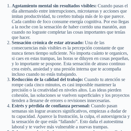
Agotamiento mental sin resultados visibles:
Cuando pasas el
día alternando entre interrupciones, microtareas y acciones que
imitan productividad, tu cerebro trabaja más de lo que parece.
Cada cambio de foco consume energía cognitiva. Por eso llegas
a la noche con la sensación de haber corrido una maratón, aun
cuando no lograste completar las cosas importantes que tenías
que hacer.
Sensación crónica de estar atrasado:
Una de las
consecuencias más visibles es la percepción constante de que
nunca tienes tiempo suficiente. No importa cuánto te organices,
si caes en estas trampas, las horas se diluyen en cosas pequeñas,
y lo importante se pospone. Esta sensación de atraso continuo
crea estrés, ansiedad y una presión interna que te acompaña
incluso cuando no estás trabajando.
Reducción de la calidad del trabajo:
Cuando tu atención se
rompe cada cinco minutos, es casi imposible mantener la
precisión o la creatividad en niveles altos. Las ideas pierden
cohesión, las soluciones se vuelven superficiales y los proyectos
tienden a llenarse de errores o revisiones innecesarias.
Estrés y pérdida de confianza personal:
Cuando pasan
semanas sin lograr avances significativos, empiezas a dudar de
tu capacidad. Aparece la frustración, la culpa, el autoexigencia y
la sensación de que estás “fallando”. Esto daña el autoestima
laboral y te vuelve más vulnerable a nuevas trampas.