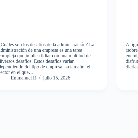
¿Cuáles son los desafíos de la administración? La
Al igu
administración de una empresa es una tarea
(sobre
compleja que implica lidiar con una multitud de
enemig
diversos desafíos. Estos desafíos varían
disfru
dependiendo del tipo de empresa, su tamaño, el
diaria
sector en el que…
Emmanuel R
julio 15, 2026