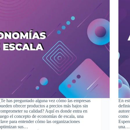
¿Te has preguntado alguna vez cómo las empresas
En est
pueden ofrecer productos a precios más bajos sin
defini
comprometer su calidad? Aquí es donde entra en
autore
juego el concepto de economías de escala, una
como b
clave para entender cómo las organizaciones
Espero
optimizan sus…
una…