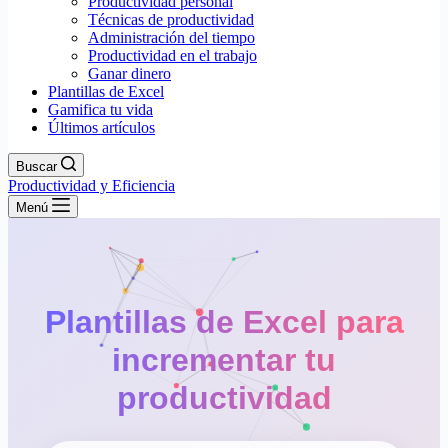
Productividad personal
Técnicas de productividad
Administración del tiempo
Productividad en el trabajo
Ganar dinero
Plantillas de Excel
Gamifica tu vida
Últimos artículos
Buscar
Productividad y Eficiencia
Menú
Plantillas de Excel para
incrementar tu
productividad