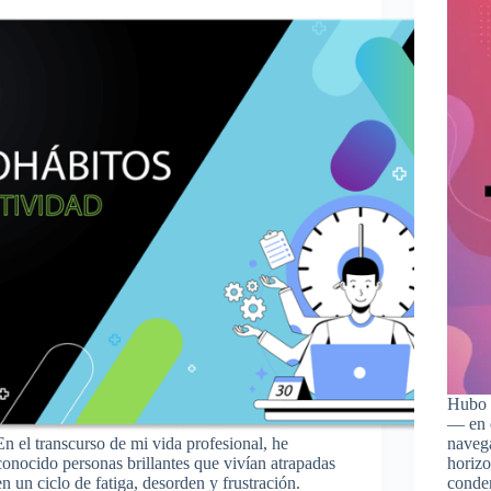
Hubo 
— en q
En el transcurso de mi vida profesional, he
navega
conocido personas brillantes que vivían atrapadas
horizo
en un ciclo de fatiga, desorden y frustración.
conde