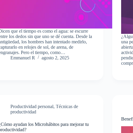
Dicen que el tiempo es como el agua: se escurre
entre los dedos sin que uno se dé cuenta. Desde la
¿Algu
antigüedad, los hombres han intentado medirlo,
una p
capturarlo en relojes de sol, de arena, de
abiert
engranajes. Pero el tiempo, como…
activi
Emmanuel R
agosto 2, 2025
pendie
compr
Productividad personal
,
Técnicas de
productividad
Benefi
¿Cómo ayudan los Microhábitos para mejorar tu
productividad?