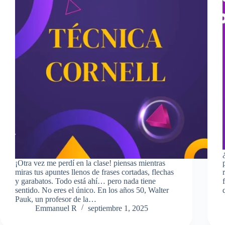
¡Otra vez me perdí en la clase! piensas mientras
miras tus apuntes llenos de frases cortadas, flechas
y garabatos. Todo está ahí… pero nada tiene
sentido. No eres el único. En los años 50, Walter
Pauk, un profesor de la…
Emmanuel R
septiembre 1, 2025