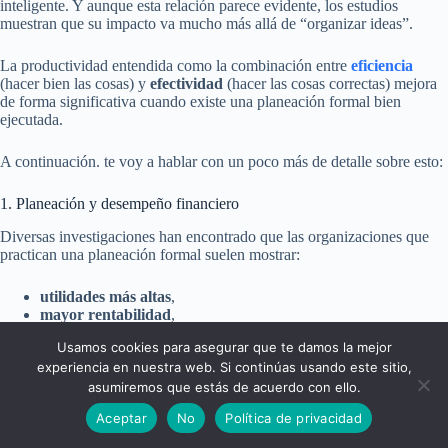
inteligente. Y aunque esta relación parece evidente, los estudios
muestran que su impacto va mucho más allá de “organizar ideas”.
La productividad entendida como la combinación entre
eficiencia
(hacer bien las cosas) y
efectividad
(hacer las cosas correctas) mejora
de forma significativa cuando existe una planeación formal bien
ejecutada.
A continuación. te voy a hablar con un poco más de detalle sobre esto:
1. Planeación y desempeño financiero
Diversas investigaciones han encontrado que las organizaciones que
practican una planeación formal suelen mostrar:
utilidades más altas
,
mayor rentabilidad
,
mejor rendimiento sobre los activos
.
Usamos cookies para asegurar que te damos la mejor
experiencia en nuestra web. Si continúas usando este sitio,
Estos resultados financieros son señales directas de productividad,
asumiremos que estás de acuerdo con ello.
porque reflejan que la empresa utiliza mejor sus recursos y convierte
más insumos en resultados.
Aceptar
No
Política de privacidad