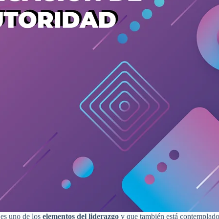
l es uno de los
elementos del liderazgo
y que también está contemplad