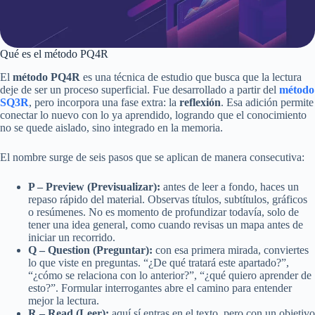
Qué es el método PQ4R
El
método PQ4R
es una técnica de estudio que busca que la lectura
deje de ser un proceso superficial. Fue desarrollado a partir del
método
SQ3R
, pero incorpora una fase extra: la
reflexión
. Esa adición permite
conectar lo nuevo con lo ya aprendido, logrando que el conocimiento
no se quede aislado, sino integrado en la memoria.
El nombre surge de seis pasos que se aplican de manera consecutiva:
P – Preview (Previsualizar):
antes de leer a fondo, haces un
repaso rápido del material. Observas títulos, subtítulos, gráficos
o resúmenes. No es momento de profundizar todavía, solo de
tener una idea general, como cuando revisas un mapa antes de
iniciar un recorrido.
Q – Question (Preguntar):
con esa primera mirada, conviertes
lo que viste en preguntas. “¿De qué tratará este apartado?”,
“¿cómo se relaciona con lo anterior?”, “¿qué quiero aprender de
esto?”. Formular interrogantes abre el camino para entender
mejor la lectura.
R – Read (Leer):
aquí sí entras en el texto, pero con un objetivo