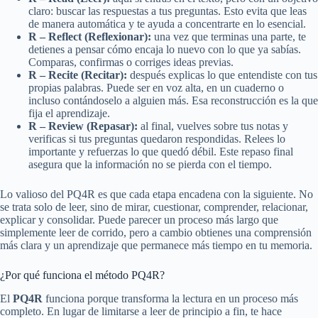
claro: buscar las respuestas a tus preguntas. Esto evita que leas
de manera automática y te ayuda a concentrarte en lo esencial.
R – Reflect (Reflexionar):
una vez que terminas una parte, te
detienes a pensar cómo encaja lo nuevo con lo que ya sabías.
Comparas, confirmas o corriges ideas previas.
R – Recite (Recitar):
después explicas lo que entendiste con tus
propias palabras. Puede ser en voz alta, en un cuaderno o
incluso contándoselo a alguien más. Esa reconstrucción es la que
fija el aprendizaje.
R – Review (Repasar):
al final, vuelves sobre tus notas y
verificas si tus preguntas quedaron respondidas. Relees lo
importante y refuerzas lo que quedó débil. Este repaso final
asegura que la información no se pierda con el tiempo.
Lo valioso del PQ4R es que cada etapa encadena con la siguiente. No
se trata solo de leer, sino de mirar, cuestionar, comprender, relacionar,
explicar y consolidar. Puede parecer un proceso más largo que
simplemente leer de corrido, pero a cambio obtienes una comprensión
más clara y un aprendizaje que permanece más tiempo en tu memoria.
¿Por qué funciona el método PQ4R?
El
PQ4R
funciona porque transforma la lectura en un proceso más
completo. En lugar de limitarse a leer de principio a fin, te hace