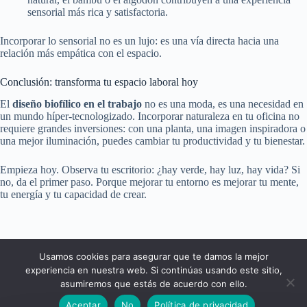
sensorial más rica y satisfactoria.
Incorporar lo sensorial no es un lujo: es una vía directa hacia una
relación más empática con el espacio.
Conclusión: transforma tu espacio laboral hoy
El
diseño biofílico en el trabajo
no es una moda, es una necesidad en
un mundo híper-tecnologizado. Incorporar naturaleza en tu oficina no
requiere grandes inversiones: con una planta, una imagen inspiradora o
una mejor iluminación, puedes cambiar tu productividad y tu bienestar.
Empieza hoy. Observa tu escritorio: ¿hay verde, hay luz, hay vida? Si
no, da el primer paso. Porque mejorar tu entorno es mejorar tu mente,
tu energía y tu capacidad de crear.
Usamos cookies para asegurar que te damos la mejor
experiencia en nuestra web. Si continúas usando este sitio,
asumiremos que estás de acuerdo con ello.
POLÍTICAS DEL SITIO
Aceptar
No
Política de privacidad
Copyright © 2026 - Tema para WordPress de
Emmanuel