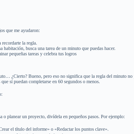
ejos que me ayudaron:
 recordarte la regla.
a habitación, busca una tarea de un minuto que puedas hacer.
nar pequeñas tareas y celebra tus logros
to… ¿Cierto? Bueno, pero eso no significa que la regla del minuto no p
 que sí puedan completarse en 60 segundos o menos.
o:
asa o planear un proyecto, divídela en pequeños pasos. Por ejemplo:
ear el título del informe» o «Redactar los puntos clave».